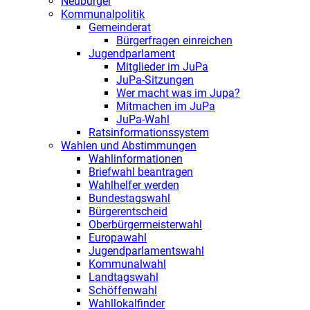
Neubürger
Kommunalpolitik
Gemeinderat
Bürgerfragen einreichen
Jugendparlament
Mitglieder im JuPa
JuPa-Sitzungen
Wer macht was im Jupa?
Mitmachen im JuPa
JuPa-Wahl
Ratsinformationssystem
Wahlen und Abstimmungen
Wahlinformationen
Briefwahl beantragen
Wahlhelfer werden
Bundestagswahl
Bürgerentscheid
Oberbürgermeisterwahl
Europawahl
Jugendparlamentswahl
Kommunalwahl
Landtagswahl
Schöffenwahl
Wahllokalfinder