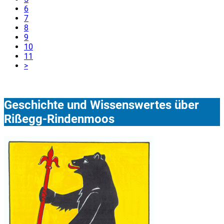
6
7
8
9
10
11
>
Geschichte und Wissenswertes über
Rißegg-Rindenmoos