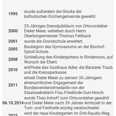
wurde außerdem die Glocke der
1995
katholischen Kirchengemeinde geweiht.
25-Jähriges Dienstjubiläum von Ortsvorsteher
2000
Dieter Meier, verliehen durch Herrn
Oberbürgermeister Thomas Fettback.
2001
wurde die Grundschule erweitert.
Baubeginn des Gymnasiums an der Bischof-
2005
Sproll-Schule.
Schließung des Kindergartens in Rindemoos, auf
2008
Wunsch der Eltern.
eröffnete das Gasthaus Adler, die Bäckerei Traub
2010
und die Kreissparkasse.
erhielt Dieter Meier zu seinem 35-Jährigem
ehrenamtlichen Engagement die
2011
Bundesverdienstmedaille von der
Staatssekretärin Frau Friedlinde Gurr-Hirsch.
wurde Theo Imhoff zum Ortsvorsteher gewählt
06.10.2014
und Dieter Meier nach 39 Jahren Amtszeit in der
Turn- und Festhalle würdig verabschiedet.
wird der neue Kindergarten im Dirk-Raudis-Weg
2015