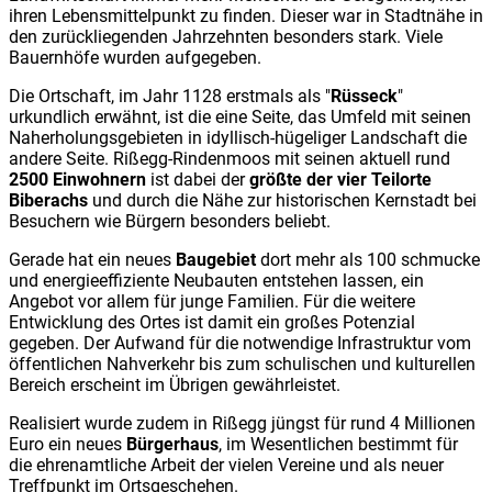
ihren Lebensmittelpunkt zu finden. Dieser war in Stadtnähe in
den zurückliegenden Jahrzehnten besonders stark. Viele
Bauernhöfe wurden aufgegeben.
Die Ortschaft, im Jahr 1128 erstmals als "
Rüsseck
"
urkundlich erwähnt, ist die eine Seite, das Umfeld mit seinen
Naherholungsgebieten in idyllisch-hügeliger Landschaft die
andere Seite. Rißegg-Rindenmoos mit seinen aktuell rund
2500 Einwohnern
ist dabei der
größte der vier Teilorte
Biberachs
und durch die Nähe zur historischen Kernstadt bei
Besuchern wie Bürgern besonders beliebt.
Gerade hat ein neues
Baugebiet
dort mehr als 100 schmucke
und energieeffiziente Neubauten entstehen lassen, ein
Angebot vor allem für junge Familien. Für die weitere
Entwicklung des Ortes ist damit ein großes Potenzial
gegeben. Der Aufwand für die notwendige Infrastruktur vom
öffentlichen Nahverkehr bis zum schulischen und kulturellen
Bereich erscheint im Übrigen gewährleistet.
Realisiert wurde zudem in Rißegg jüngst für rund 4 Millionen
Euro ein neues
Bürgerhaus
, im Wesentlichen bestimmt für
die ehrenamtliche Arbeit der vielen Vereine und als neuer
Treffpunkt im Ortsgeschehen.