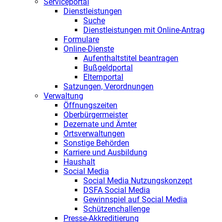
Serviceportal
Dienstleistungen
Suche
Dienstleistungen mit Online-Antrag
Formulare
Online-Dienste
Aufenthaltstitel beantragen
Bußgeldportal
Elternportal
Satzungen, Verordnungen
Verwaltung
Öffnungszeiten
Oberbürgermeister
Dezernate und Ämter
Ortsverwaltungen
Sonstige Behörden
Karriere und Ausbildung
Haushalt
Social Media
Social Media Nutzungskonzept
DSFA Social Media
Gewinnspiel auf Social Media
Schützenchallenge
Presse-Akkreditierung