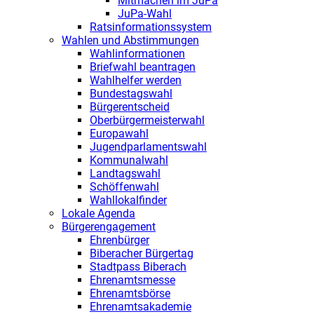
Mitmachen im JuPa
JuPa-Wahl
Ratsinformationssystem
Wahlen und Abstimmungen
Wahlinformationen
Briefwahl beantragen
Wahlhelfer werden
Bundestagswahl
Bürgerentscheid
Oberbürgermeisterwahl
Europawahl
Jugendparlamentswahl
Kommunalwahl
Landtagswahl
Schöffenwahl
Wahllokalfinder
Lokale Agenda
Bürgerengagement
Ehrenbürger
Biberacher Bürgertag
Stadtpass Biberach
Ehrenamtsmesse
Ehrenamtsbörse
Ehrenamtsakademie